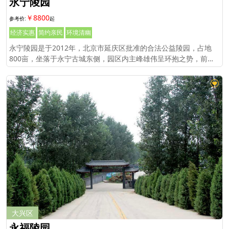
永宁陵园
￥8800
经济实惠
简约亲民
环境清幽
永宁陵园是于2012年，北京市延庆区批准的合法公益陵园，占地
800亩，坐落于永宁古城东侧，园区内主峰雄伟呈环抱之势，前堂
宽阔，视野明亮，又有白河堡下游水流。
大兴区
永福陵园