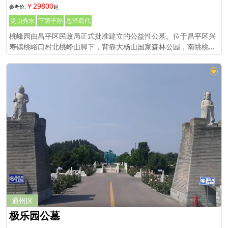
￥29800
灵山秀水
下荫子孙
恩泽后代
桃峰园由昌平区民政局正式批准建立的公益性公墓。位于昌平区兴
寿镇桃峪口村北桃峰山脚下，背靠大杨山国家森林公园，南眺桃峪
口水库，与明十三陵一脉相承，京密运河由东向西静静流淌。
通州区
极乐园公墓