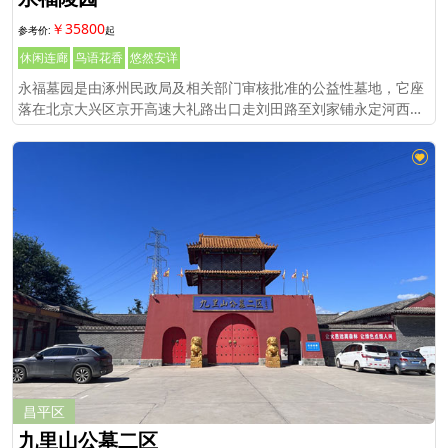
￥35800
休闲连廊
鸟语花香
悠然安详
永福墓园是由涿州民政局及相关部门审核批准的公益性墓地，它座
落在北京大兴区京开高速大礼路出口走刘田路至刘家铺永定河西岸
即到，与涿州市交界处，距离北京市区40公里，东距106国道6公
里，北距六环长阳出口1
昌平区
九里山公墓二区