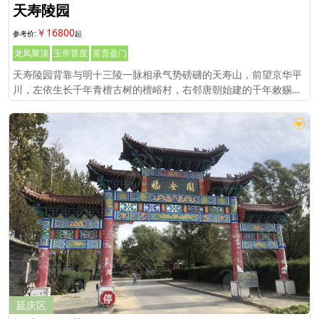
天寿陵园
￥16800
龙凤聚顶
玉带普度
富贵盈门
天寿陵园背靠与明十三陵一脉相承气势磅礴的天寿山，前望京华平
川，左依生长千年青檀古树的檀峪村，右邻唐朝始建的千年敕赐古
刹和平寺。陵园占地面积共600余亩，整座陵园依山就势，乾高巽
低，融汇中西。
延庆区