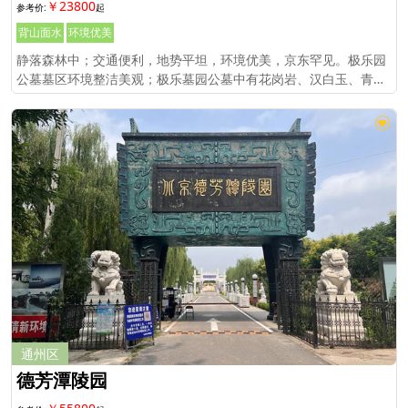
￥23800
背山面水
环境优美
静落森林中；交通便利，地势平坦，环境优美，京东罕见。极乐园
公墓墓区环境整洁美观；极乐墓园公墓中有花岗岩、汉白玉、青白
石等不同造型的墓穴、墓碑等。
通州区
德芳潭陵园