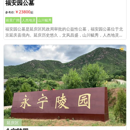
福安园公墓
￥23800
前景广阔
人杰地灵
山川毓秀
福安园公墓是延庆区民政局审批的公益性公墓，福安园公墓位于北
京延庆县境内。延庆历史悠久，文风昌盛，山川毓秀，人杰地灵。
境内北有炎黄联盟的阪泉之野，中流因舜帝而得名的九曲妫水，南
跃驰名中外的八达岭长城，这
延庆区