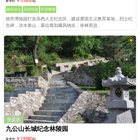
￥55800
藏风纳吉
花团锦簇
环境幽雅
徳芳潭陵园打造高档人文纪念区，建设爱国主义教育基地，烈士纪
念碑，涉水靠山，墓位规划藏风纳吉，依林而息。
怀柔区
九公山长城纪念林陵园
￥19980