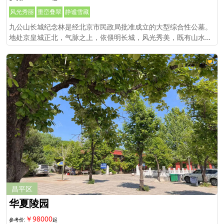
风光秀丽
重峦叠翠
静谧雪藏
九公山长城纪念林是经北京市民政局批准成立的大型综合性公墓。
地处京皇城正北，气脉之上，依偎明长城，风光秀美，既有山水朝
贡之灵气，又有地蕴天泽之境界。
昌平区
华夏陵园
￥98000