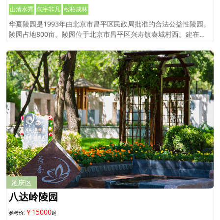
山清水秀
气宇非凡
松柏成林
华夏陵园是1993年由北京市昌平区民政局批准的合法公益性陵园。
陵园占地800亩。陵园位于北京市昌平区兴寿镇秦城村西。建在昌
平元宝山下。
延庆区
八达岭陵园
￥15000