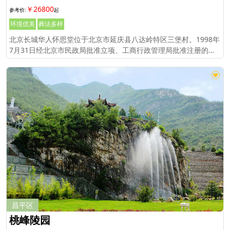
￥26800
环境优美
葬法多样
北京长城华人怀思堂位于北京市延庆县八达岭特区三堡村。1998年
7月31日经北京市民政局批准立项、工商行政管理局批准注册的企
业法人，专营骨灰存放和殡葬服务业务。
昌平区
桃峰陵园