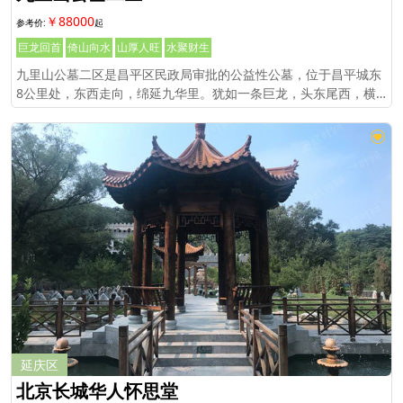
￥88000
巨龙回首
倚山向水
山厚人旺
水聚财生
九里山公墓二区是昌平区民政局审批的公益性公墓，位于昌平城东
8公里处，东西走向，绵延九华里。犹如一条巨龙，头东尾西，横
卧在燕山前面。只有京密运河龙泉之水，自东向西环山流过。
延庆区
北京长城华人怀思堂