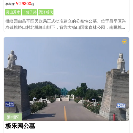
￥29800
灵山秀水
下荫子孙
恩泽后代
桃峰园由昌平区民政局正式批准建立的公益性公墓。位于昌平区兴
寿镇桃峪口村北桃峰山脚下，背靠大杨山国家森林公园，南眺桃峪
口水库，与明十三陵一脉相承，京密运河由东向西静静流淌。
通州区
极乐园公墓