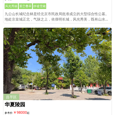
风光秀丽
重峦叠翠
静谧雪藏
九公山长城纪念林是经北京市民政局批准成立的大型综合性公墓。
地处京皇城正北，气脉之上，依偎明长城，风光秀美，既有山水朝
贡之灵气，又有地蕴天泽之境界。
昌平区
华夏陵园
￥98000