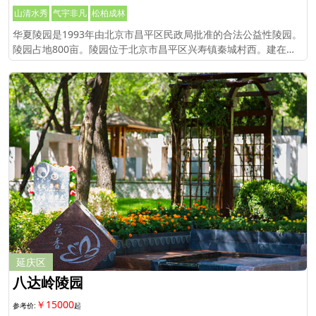
山清水秀
气宇非凡
松柏成林
华夏陵园是1993年由北京市昌平区民政局批准的合法公益性陵园。
陵园占地800亩。陵园位于北京市昌平区兴寿镇秦城村西。建在昌
平元宝山下。
延庆区
八达岭陵园
￥15000