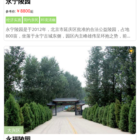
永宁陵园
￥8800
经济实惠
简约亲民
环境清幽
永宁陵园是于2012年，北京市延庆区批准的合法公益陵园，占地
800亩，坐落于永宁古城东侧，园区内主峰雄伟呈环抱之势，前堂
宽阔，视野明亮，又有白河堡下游水流。
大兴区
永福陵园