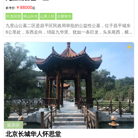
￥88000
巨龙回首
倚山向水
山厚人旺
水聚财生
九里山公墓二区是昌平区民政局审批的公益性公墓，位于昌平城东
8公里处，东西走向，绵延九华里。犹如一条巨龙，头东尾西，横
卧在燕山前面。只有京密运河龙泉之水，自东向西环山流过。
延庆区
北京长城华人怀思堂