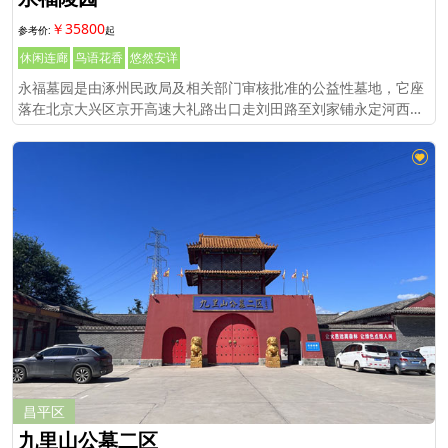
￥35800
休闲连廊
鸟语花香
悠然安详
永福墓园是由涿州民政局及相关部门审核批准的公益性墓地，它座
落在北京大兴区京开高速大礼路出口走刘田路至刘家铺永定河西岸
即到，与涿州市交界处，距离北京市区40公里，东距106国道6公
里，北距六环长阳出口1
昌平区
九里山公墓二区