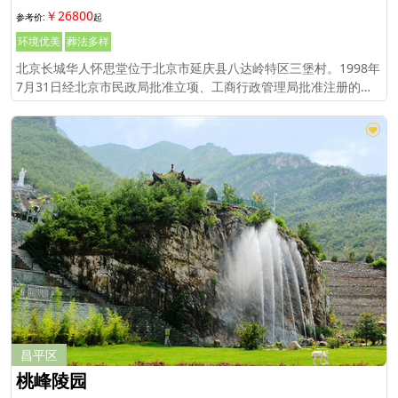
￥26800
环境优美
葬法多样
北京长城华人怀思堂位于北京市延庆县八达岭特区三堡村。1998年
7月31日经北京市民政局批准立项、工商行政管理局批准注册的企
业法人，专营骨灰存放和殡葬服务业务。
昌平区
桃峰陵园