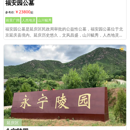
福安园公墓
￥23800
前景广阔
人杰地灵
山川毓秀
福安园公墓是延庆区民政局审批的公益性公墓，福安园公墓位于北
京延庆县境内。延庆历史悠久，文风昌盛，山川毓秀，人杰地灵。
境内北有炎黄联盟的阪泉之野，中流因舜帝而得名的九曲妫水，南
跃驰名中外的八达岭长城，这
延庆区