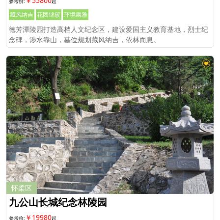
￥55800
藏风纳吉
花团锦簇
环境幽雅
徳芳潭陵园打造高档人文纪念区，建设爱国主义教育基地，烈士纪
念碑，涉水靠山，墓位规划藏风纳吉，依林而息。
怀柔区
九公山长城纪念林陵园
￥19980