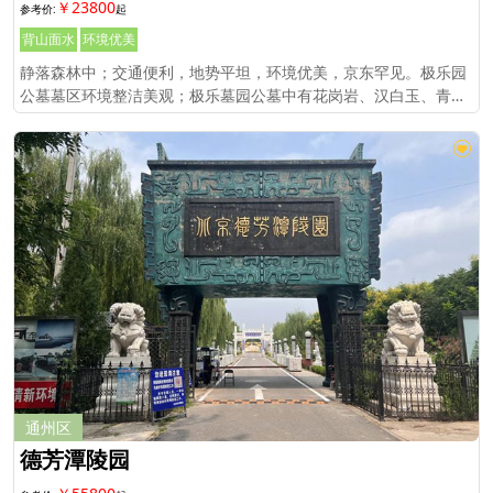
￥23800
背山面水
环境优美
静落森林中；交通便利，地势平坦，环境优美，京东罕见。极乐园
公墓墓区环境整洁美观；极乐墓园公墓中有花岗岩、汉白玉、青白
石等不同造型的墓穴、墓碑等。
通州区
德芳潭陵园