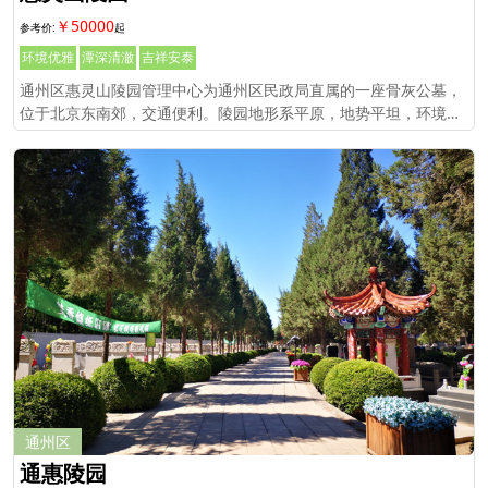
￥50000
环境优雅
潭深清澈
吉祥安泰
通州区惠灵山陵园管理中心为通州区民政局直属的一座骨灰公墓，
位于北京东南郊，交通便利。陵园地形系平原，地势平坦，环境优
雅，为逝者创造了良好的安息环境
通州区
通惠陵园