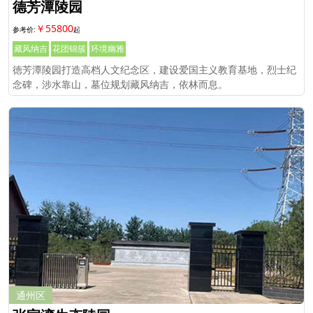
德芳潭陵园
￥55800
藏风纳吉
花团锦簇
环境幽雅
徳芳潭陵园打造高档人文纪念区，建设爱国主义教育基地，烈士纪
念碑，涉水靠山，墓位规划藏风纳吉，依林而息。
通州区