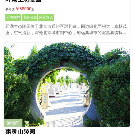
￥38000
环境幽静
潭深清澈
风景宜人
环湖生态陵园位于北京市通州区漷县镇，周边绿化面积大，森林茂
密，空气清新，深处北京城市副中心，却远离城市的喧嚣和纷扰，
陵园管理规范，规划合理。
通州区
惠灵山陵园