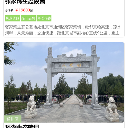
张家湾生态陵园
￥19800
风景秀丽
绿叶盎然
鸟语花香
张家湾生态公墓地处北京市通州区张家湾镇，毗邻京哈高速，凉水
河畔，风景秀丽，交通便捷，距北京城市副核心直线9公里，距主
城区仅30分钟车程。
通州区
环湖生态陵园