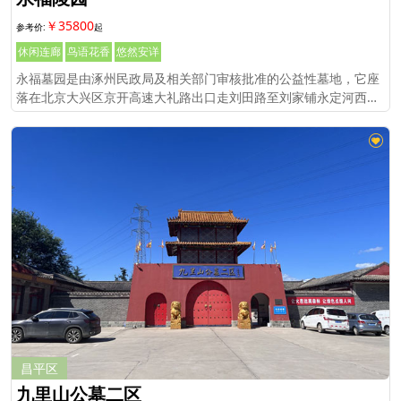
￥35800
休闲连廊
鸟语花香
悠然安详
永福墓园是由涿州民政局及相关部门审核批准的公益性墓地，它座
落在北京大兴区京开高速大礼路出口走刘田路至刘家铺永定河西岸
即到，与涿州市交界处，距离北京市区40公里，东距106国道6公
里，北距六环长阳出口1
昌平区
九里山公墓二区