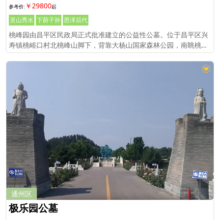
￥29800
灵山秀水
下荫子孙
恩泽后代
桃峰园由昌平区民政局正式批准建立的公益性公墓。位于昌平区兴
寿镇桃峪口村北桃峰山脚下，背靠大杨山国家森林公园，南眺桃峪
口水库，与明十三陵一脉相承，京密运河由东向西静静流淌。
通州区
极乐园公墓