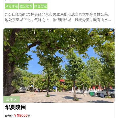
风光秀丽
重峦叠翠
静谧雪藏
九公山长城纪念林是经北京市民政局批准成立的大型综合性公墓。
地处京皇城正北，气脉之上，依偎明长城，风光秀美，既有山水朝
贡之灵气，又有地蕴天泽之境界。
昌平区
华夏陵园
￥98000