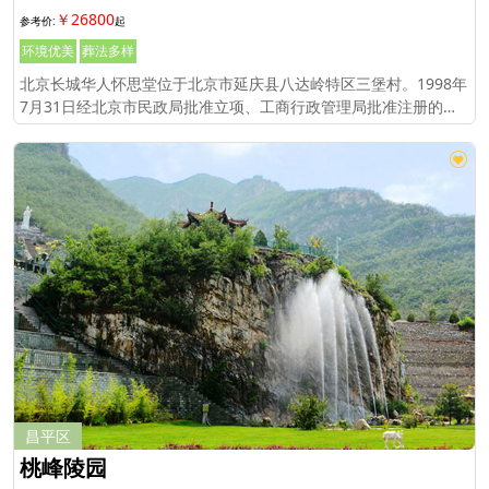
￥26800
环境优美
葬法多样
北京长城华人怀思堂位于北京市延庆县八达岭特区三堡村。1998年
7月31日经北京市民政局批准立项、工商行政管理局批准注册的企
业法人，专营骨灰存放和殡葬服务业务。
昌平区
桃峰陵园