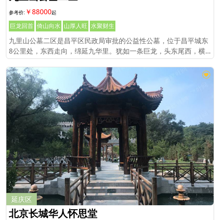
￥88000
巨龙回首
倚山向水
山厚人旺
水聚财生
九里山公墓二区是昌平区民政局审批的公益性公墓，位于昌平城东
8公里处，东西走向，绵延九华里。犹如一条巨龙，头东尾西，横
卧在燕山前面。只有京密运河龙泉之水，自东向西环山流过。
延庆区
北京长城华人怀思堂