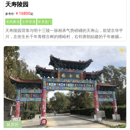
天寿陵园
￥16800
龙凤聚顶
玉带普度
富贵盈门
天寿陵园背靠与明十三陵一脉相承气势磅礴的天寿山，前望京华平
川，左依生长千年青檀古树的檀峪村，右邻唐朝始建的千年敕赐古
刹和平寺。陵园占地面积共600余亩，整座陵园依山就势，乾高巽
低，融汇中西。
延庆区