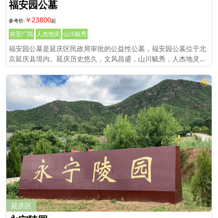
福安园公墓
￥23800
前景广阔
人杰地灵
山川毓秀
福安园公墓是延庆区民政局审批的公益性公墓，福安园公墓位于北
京延庆县境内。延庆历史悠久，文风昌盛，山川毓秀，人杰地灵。
境内北有炎黄联盟的阪泉之野，中流因舜帝而得名的九曲妫水，南
跃驰名中外的八达岭长城，这
延庆区