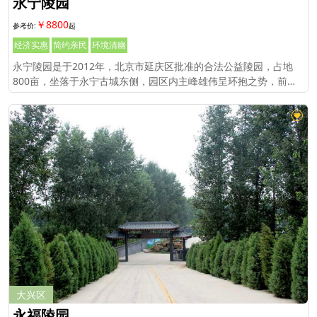
永宁陵园
￥8800
经济实惠
简约亲民
环境清幽
永宁陵园是于2012年，北京市延庆区批准的合法公益陵园，占地
800亩，坐落于永宁古城东侧，园区内主峰雄伟呈环抱之势，前堂
宽阔，视野明亮，又有白河堡下游水流。
大兴区
永福陵园