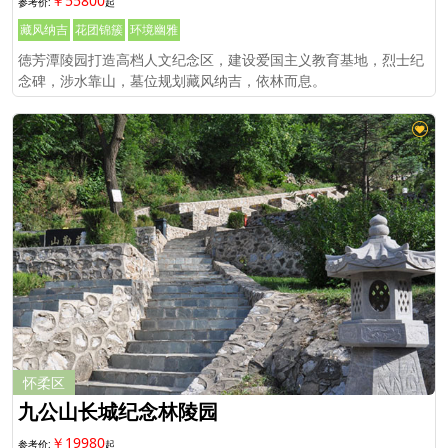
￥55800
藏风纳吉
花团锦簇
环境幽雅
徳芳潭陵园打造高档人文纪念区，建设爱国主义教育基地，烈士纪
念碑，涉水靠山，墓位规划藏风纳吉，依林而息。
怀柔区
九公山长城纪念林陵园
￥19980