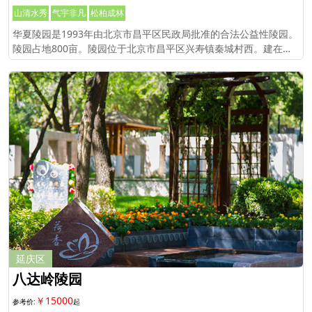
山清水秀
气宇非凡
松柏成林
华夏陵园是1993年由北京市昌平区民政局批准的合法公益性陵园。
陵园占地800亩。陵园位于北京市昌平区兴寿镇秦城村西。建在昌
平元宝山下。
延庆区
八达岭陵园
￥15000