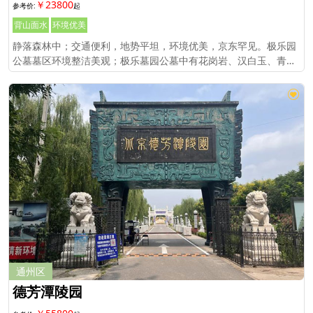
￥23800
背山面水
环境优美
静落森林中；交通便利，地势平坦，环境优美，京东罕见。极乐园
公墓墓区环境整洁美观；极乐墓园公墓中有花岗岩、汉白玉、青白
石等不同造型的墓穴、墓碑等。
通州区
德芳潭陵园