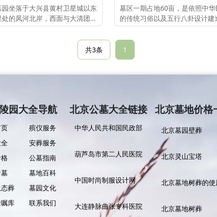
墓园坐落于大兴县黄村卫星城以东
墓区一期占地60亩，是依照中华
里处的凤河北岸，西面与大清团河
的传统习俗以及五行八卦设计建
毗邻，此地原是清代皇家猎苑。
墓区内植被茂密，绿树成荫，鸟
香，墓型传统古朴，整体树立有
林的之作风。
共3条
1
陵园大全导航
北京公墓大全链接
北京墓地价格
首页
殡仪服务
中华人民共和国民政部
北京墓园壁葬
大全
安葬服务
葫芦岛市第二人民医院
北京灵山宝塔
价格
公墓指南
看墓
墓地百科
北京清颐园：传承人文
中国时尚制服设计网
北京墓地树葬的使
生态葬
墓园文化
遗嘱库
联系我们
大连静脉曲张专科医院
北京墓地树葬