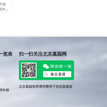
民族
造的。
语花
古典园
一览表
扫一扫关注北京墓园网
，纪念生命
北京墓园推荐透明费用下的实惠墓园
北京十佳公墓：环境
用年限
值综合解析