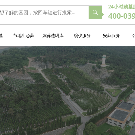
24小时购墓
400-03
墓
节地生态葬
殡葬遗嘱库
殡仪服务
安葬服务