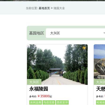
>
当前位置:
墓地首页
陵园大全
墓园地区
大兴区
大兴区
大兴
永福陵园
天
￥35800
休闲连廊
鸟语花香
悠然安详
松柏