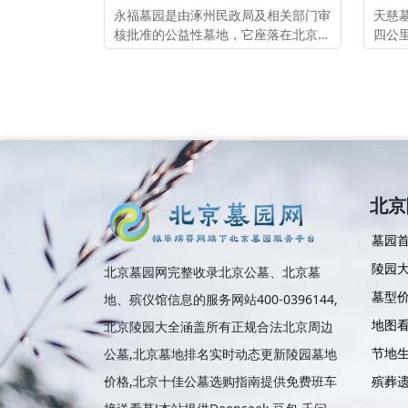
永福墓园是由涿州民政局及相关部门审
天慈
核批准的公益性墓地，它座落在北京大
四公
兴区京开高速大礼路出口走刘田路至刘
行宫
家铺永定河西岸即到，与涿州市交界
处，距离北京市区40公里，东距106国
道6公里，北距六环长阳出口1
北京
墓园
陵园
北京墓园网完整收录北京公墓、北京墓
墓型
地、殡仪馆信息的服务网站400-0396144,
地图
北京陵园大全涵盖所有正规合法北京周边
节地
公墓,北京墓地排名实时动态更新陵园墓地
价格,北京十佳公墓选购指南提供免费班车
殡葬