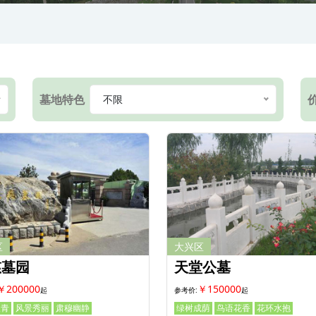
墓地特色
不限
区
大兴区
慈墓园
天堂公墓
￥200000
￥150000
长青
风景秀丽
肃穆幽静
绿树成荫
鸟语花香
花环水抱