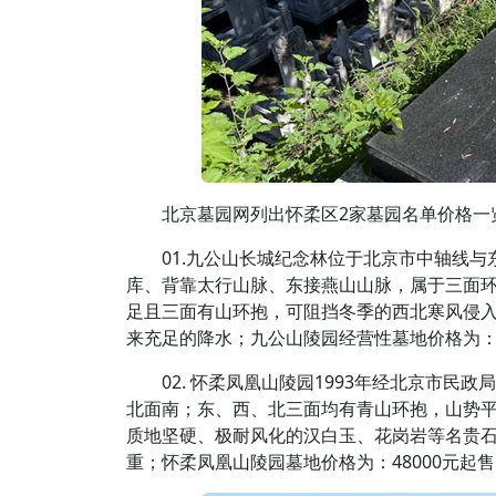
北京墓园网列出怀柔区2家墓园名单价格一
01.九公山长城纪念林位于北京市中轴线
库、背靠太行山脉、东接燕山山脉，属于三面
足且三面有山环抱，可阻挡冬季的西北寒风侵
来充足的降水；九公山陵园经营性墓地价格为：1
02. 怀柔凤凰山陵园1993年经北京市
北面南；东、西、北三面均有青山环抱，山势
质地坚硬、极耐风化的汉白玉、花岗岩等名贵
重；怀柔凤凰山陵园墓地价格为：48000元起