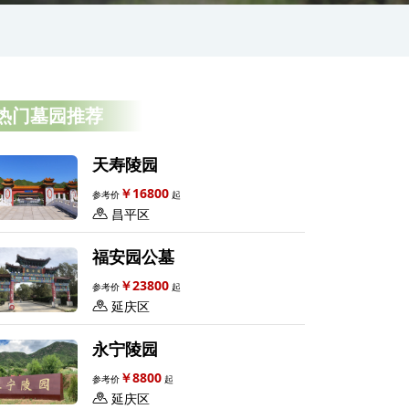
热门墓园推荐
天寿陵园
￥16800
参考价
起
昌平区
福安园公墓
￥23800
参考价
起
延庆区
永宁陵园
￥8800
参考价
起
延庆区