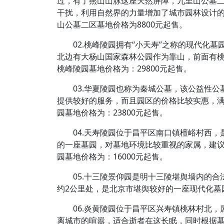
过，有了燕山山脉这座天然屏障，九里山公墓
干扰，利用自然界的力量增加了城市园林设计
山公墓二区墓地价格为8800元起售。
02.桃峰陵园拥有“小天寿”之称的现代化
北边有大杨山国家森林公园作为靠山，前面有
桃峰陵园墓地价格为：29800元起售。
03.华夏陵园也称为秦城公墓，该公益性
提供较好的服务，而且园区的价格比较实惠，
园墓地价格为：23800元起售。
04.天寿陵园位于昌平区南口镇檀峪村西
的一座墓园，对墓地环境比较重视的家属，建
园墓地价格为：16000元起售。
05.十三陵景仰园是明十三陵堪舆墙内的
约2公里处，是北京市堪舆较好的一座现代化墓园
06.炎黄陵园位于昌平区兴寿镇桃林村北
离城市的喧嚣，适合逝者在这长眠，同时根据