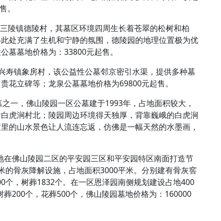
起售。
平区十三陵镇德陵村，其墓区环境四周生长着苍翠的松树和柏
得此处充满了生机和宁静的氛围，德陵园的地理位置极为优
墓墓地价格为：33800元起售。
平区兴寿镇象房村，该公益性公墓邻京密引水渠，提供多种墓
贵花立碑等；龙泉公墓墓地价格为69800元起售。
公墓之一，佛山陵园一区公墓建于1993年，占地面积较大，
后白虎涧村北；陵园周边环境得天独厚，背靠巍峨的白虎涧
这里的山水景色让人流连忘返，仿佛是一幅天然的水墨画，
骤地在佛山陵园二区的平安园三区和平安园特区南面打造节
米的骨灰降解设施，占地面积3000平米。分别建有骨灰窖
000个，树葬1832个。在一区恩泽园南侧规划建设占地400
葬200个，花葬500个，佛山陵园墓地价格为：160000