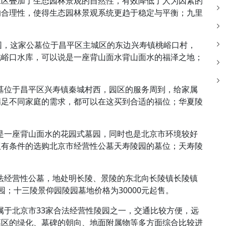
二区叠加了生态园林景观的自然性，有效降低了人为因素的
的合理性，使得生态园林景观系统更趋于稳定与平衡；九里
墓园，这家公墓位于昌平区主城区的东边兴寿镇桃峪口村，
桃峪口水库，可以说是一座背山面水背山面水的福泽之地；
公墓位于昌平区兴寿镇秦城村西，园区的服务周到，给家属
满足不同家庭的需求，都可以在这买到合适的福位；华夏陵
，是一座背山面水的花园式墓园，同时也是北京市环境较好
议有条件的选购北京市经营性公墓天寿陵园的墓位；天寿陵
合法经营性公墓，地处明长陵、景陵的东北向长陵镇长陵镇
；十三陵景仰园陵园墓地价格为30000元起售。
，属于北京市33家合法经营性陵园之一，交通比较方便，远
墓区的绿化、墓碑的朝向、地面附属物等多方面综合比较进