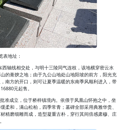
览表地址：
与东西轴线相交处，与明十三陵同气连枝，该地横穿密云水
环山的膏腴之地；由于九公山地处山地阳坡的前方，阳光充
入，南方的开口，则可让夏季温暖的东南季风顺利进入，带
6880元起售。
民政局批准成立，位于桥梓镇境内。依偎于凤凰山怀抱之中，坐
平缓柔和，满山松柏，四季常青；墓碑全部采用典雅华贵、
石材精磨细雕而成，造型凝重古朴，穿行其间倍感肃穆、庄
售。