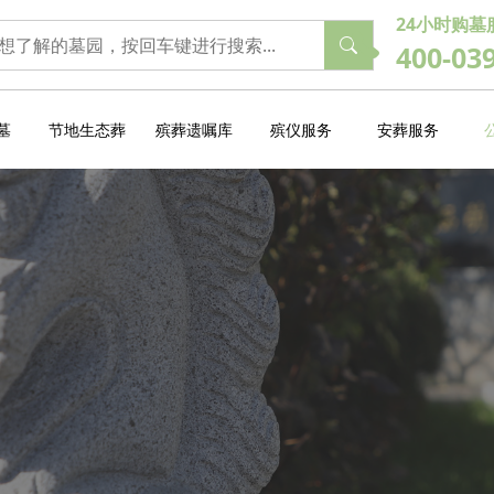
24小时购墓
400-03
墓
节地生态葬
殡葬遗嘱库
殡仪服务
安葬服务