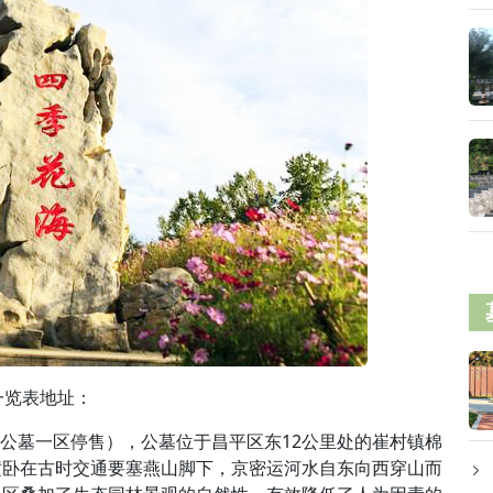
一览表地址：
里山公墓一区停售），公墓位于昌平区东12公里处的崔村镇棉
横卧在古时交通要塞燕山脚下，京密运河水自东向西穿山而