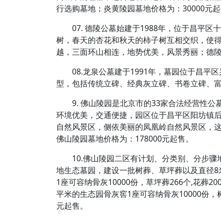
行选购墓地；炎黄陵园墓地价格为：30000元
07. 德陵公墓始建于1988年，位于昌
树，春天的杏花和秋天的柿子树互相交织，使
越，三面环山相连，地势优美，风景秀丽；德陵公
08.龙泉公墓建于1991年，墓园位于昌
型，包括传统立碑、经典灰立碑、书卷立碑、富
9. 佛山陵园是北京市的33家合法经营性
环境优美，交通便捷，园区位于昌平区阳坊镇
自然风景区，侧依美丽的凤凰岭自然风景区，
佛山陵园墓地价格为：178000元起售。
10.佛山陵园二区有计划、分类别、分步
地生态墓园，建设一批树葬、草坪葬以及直径8
1座可容纳骨灰10000份，草坪葬266个,花葬2
平米的生态园骨灰窖1座可容纳骨灰10000份，树
元起售。