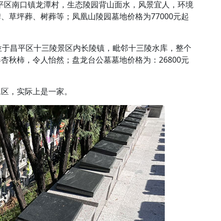
昌平区南口镇龙潭村，生态陵园背山面水，风景宜人，环境
、草坪葬、树葬等；凤凰山陵园墓地价格为77000元起
3日，位于昌平区十三陵景区内长陵镇，毗邻十三陵水库，整个
杏秋柿，令人怡然；盘龙台公墓墓地价格为：26800元
二区，实际上是一家。