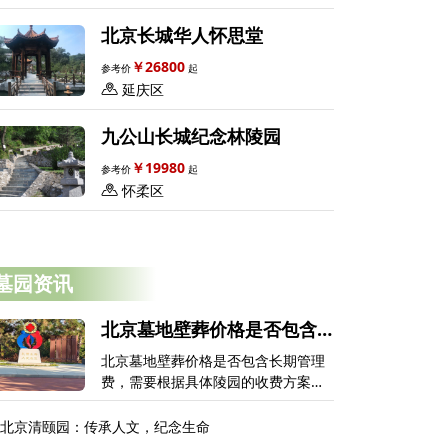
北京长城华人怀思堂
￥26800
参考价
起
延庆区
九公山长城纪念林陵园
￥19980
参考价
起
怀柔区
墓园资讯
北京墓地壁葬价格是否包含
长期管理费？是否有额外收
北京墓地壁葬价格是否包含长期管理
费？
费，需要根据具体陵园的收费方案确
定。有些机构会将一定期限管理服务
纳入整体费用，也有部分需要单独收
北京清颐园：传承人文，纪念生命
取管理费用。此外，个性化纪念服